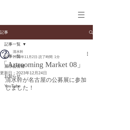
記事
記事一覧
清水幹
記事一覧
2023年11月2日
読了時間: 1分
「Artrooming Market 08」
展示会情報
更新日：
2023年12月24日
お知らせ
清水幹が名古屋の公募展に参加
YouTube
しました！