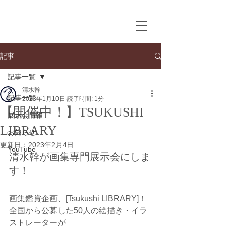
記事
記事一覧
清水幹
記事一覧
2023年1月10日
読了時間: 1分
【開催中！】TSUKUSHI
展示会情報
LIBRARY
お知らせ
更新日：
2023年2月4日
YouTube
清水幹が画集専門展示会にしま
す！
画集鑑賞企画、[Tsukushi LIBRARY]！
全国から公募した50人の絵描き・イラ
ストレーターが